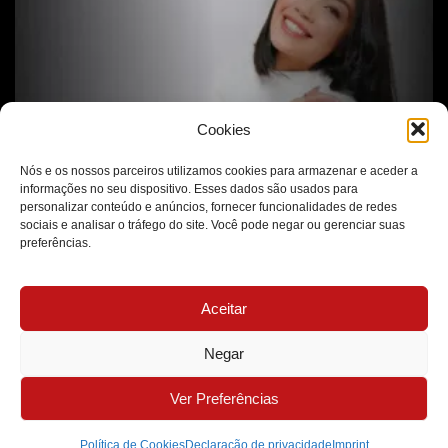
Cookies
Nós e os nossos parceiros utilizamos cookies para armazenar e aceder a
informações no seu dispositivo. Esses dados são usados para
O Autocuidado Vai Muito Além da Estética
personalizar conteúdo e anúncios, fornecer funcionalidades de redes
sociais e analisar o tráfego do site. Você pode negar ou gerenciar suas
preferências.
Aceitar
Negar
Ver Preferências
Política de Cookies
Declaração de privacidade
Imprint