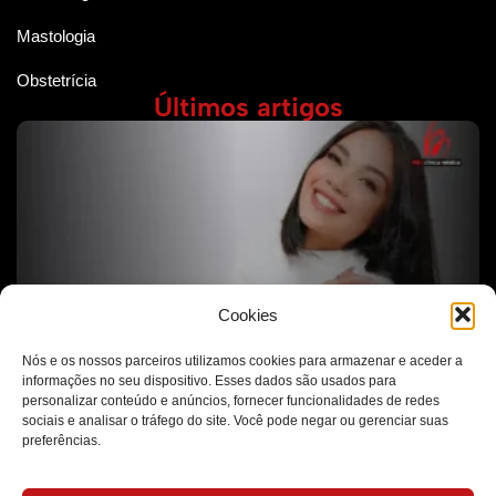
Mastologia
Obstetrícia
Últimos artigos
Cookies
Nós e os nossos parceiros utilizamos cookies para armazenar e aceder a
informações no seu dispositivo. Esses dados são usados para
O Autocuidado Vai Muito Além da Estética
personalizar conteúdo e anúncios, fornecer funcionalidades de redes
sociais e analisar o tráfego do site. Você pode negar ou gerenciar suas
preferências.