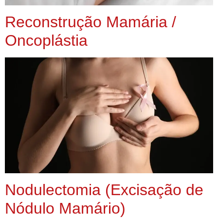
Reconstrução Mamária /
Oncoplástia
Nodulectomia (Excisação de
Nódulo Mamário)