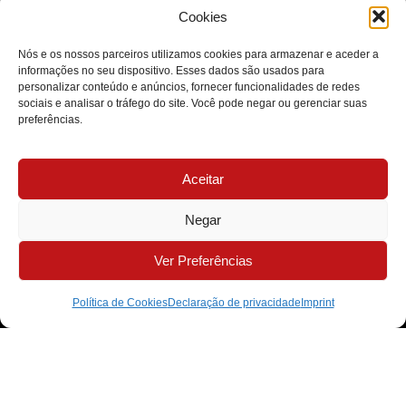
Cookies
Nós e os nossos parceiros utilizamos cookies para armazenar e aceder a
informações no seu dispositivo. Esses dados são usados para
O Autocuidado Vai Muito Além da Estética
personalizar conteúdo e anúncios, fornecer funcionalidades de redes
sociais e analisar o tráfego do site. Você pode negar ou gerenciar suas
preferências.
Aceitar
Negar
Ver Preferências
Política de Cookies
Declaração de privacidade
Imprint
A Ética Como Base de Todas as Decisões Médicas
MB Clínica Médica - Todos os Direitos Reservados - 2026