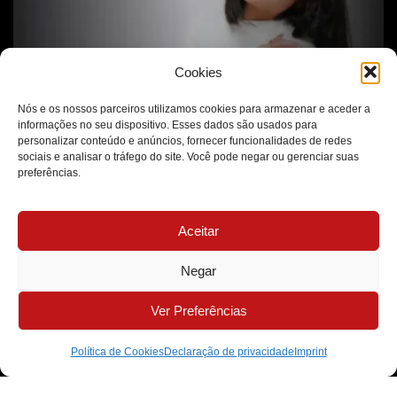
Cookies
Nós e os nossos parceiros utilizamos cookies para armazenar e aceder a
informações no seu dispositivo. Esses dados são usados para
O Autocuidado Vai Muito Além da Estética
personalizar conteúdo e anúncios, fornecer funcionalidades de redes
sociais e analisar o tráfego do site. Você pode negar ou gerenciar suas
preferências.
Aceitar
Negar
Ver Preferências
Política de Cookies
Declaração de privacidade
Imprint
A Ética Como Base de Todas as Decisões Médicas