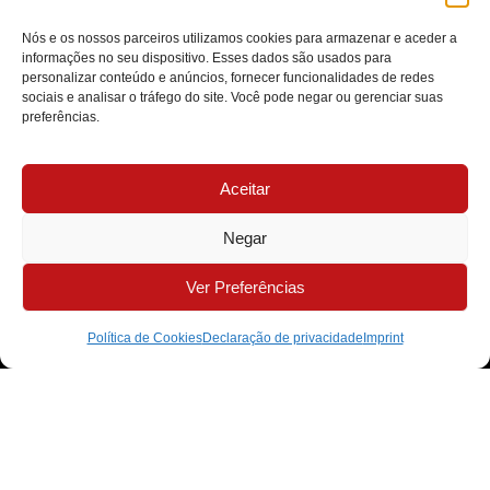
Nós e os nossos parceiros utilizamos cookies para armazenar e aceder a
informações no seu dispositivo. Esses dados são usados para
O Autocuidado Vai Muito Além da Estética
personalizar conteúdo e anúncios, fornecer funcionalidades de redes
sociais e analisar o tráfego do site. Você pode negar ou gerenciar suas
preferências.
Aceitar
Negar
Ver Preferências
Política de Cookies
Declaração de privacidade
Imprint
A Ética Como Base de Todas as Decisões Médicas
MB Clínica Médica - Todos os Direitos Reservados - 2026
Desenvolvido por Futuro Marketing Digital