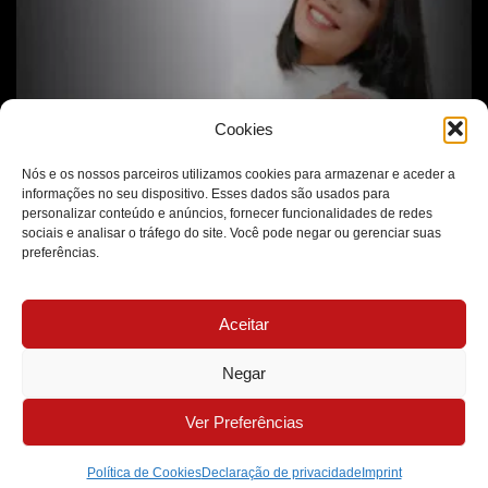
Cookies
Nós e os nossos parceiros utilizamos cookies para armazenar e aceder a
informações no seu dispositivo. Esses dados são usados para
O Autocuidado Vai Muito Além da Estética
personalizar conteúdo e anúncios, fornecer funcionalidades de redes
sociais e analisar o tráfego do site. Você pode negar ou gerenciar suas
preferências.
Aceitar
Negar
Ver Preferências
Política de Cookies
Declaração de privacidade
Imprint