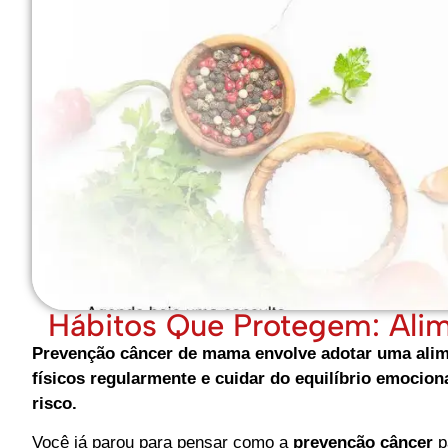
Hábitos Que Protegem: Ali
Prevenção câncer de mama envolve adotar uma alimen
físicos regularmente e cuidar do equilíbrio emociona
risco.
Você já parou para pensar como a
prevenção câncer
p