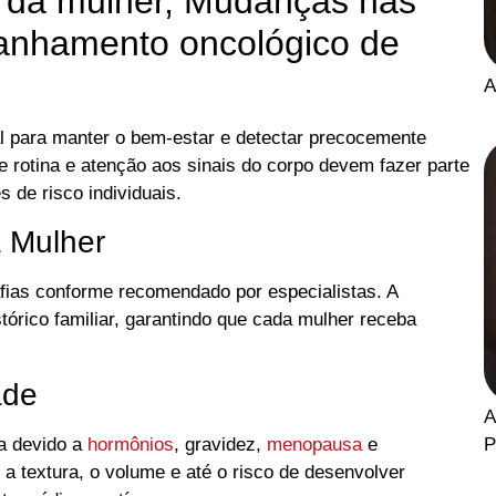
e da mulher, Mudanças nas
nhamento oncológico de
A
 para manter o bem-estar e detectar precocemente
e rotina e atenção aos sinais do corpo devem fazer parte
 de risco individuais.
 Mulher
afias conforme recomendado por especialistas. A
órico familiar, garantindo que cada mulher receba
ade
A
P
a devido a
hormônios
, gravidez,
menopausa
e
a textura, o volume e até o risco de desenvolver