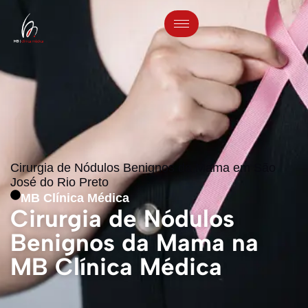
Cirurgia de Nódulos Benignos da Mama em São
José do Rio Preto
MB Clínica Médica
Cirurgia de Nódulos
Benignos da Mama na
MB Clínica Médica