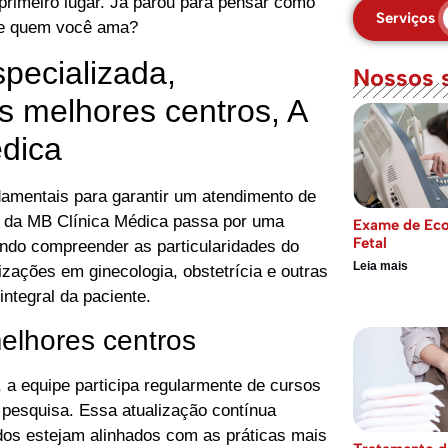
primeiro lugar. Já parou para pensar como
Serviços
de quem você ama?
specializada,
Nossos 
s melhores centros, A
dica
amentais para garantir um atendimento de
al da MB Clínica Médica passa por uma
Exame de Eco
Fetal
ando compreender as particularidades do
Leia mais
izações em ginecologia, obstetrícia e outras
ntegral da paciente.
elhores centros
 a equipe participa regularmente de cursos
 pesquisa. Essa atualização contínua
dos estejam alinhados com as práticas mais