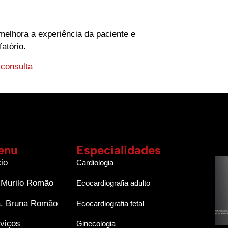
elhora a experiência da paciente e
atório.
consulta
enu
Especialidades
cio
Cardiologia
 Murilo Romão
Ecocardiografia adulto
. Bruna Romão
Ecocardiografia fetal
viços
Ginecologia