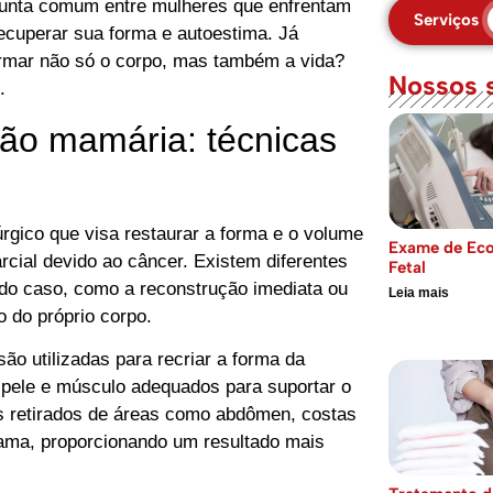
nta comum entre mulheres que enfrentam
Serviços
ecuperar sua forma e autoestima. Já
rmar não só o corpo, mas também a vida?
Nossos 
.
ão mamária: técnicas
rgico que visa restaurar a forma e o volume
Exame de Eco
ial devido ao câncer. Existem diferentes
Fetal
 do caso, como a reconstrução imediata ou
Leia mais
o do próprio corpo.
ão utilizadas para recriar a forma da
pele e músculo adequados para suportar o
dos retirados de áreas como abdômen, costas
mama, proporcionando um resultado mais