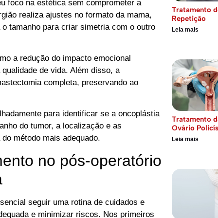
seu foco na estética sem comprometer a
Tratamento d
urgião realiza ajustes no formato da mama,
Repetição
a o tamanho para criar simetria com o outro
Leia mais
como a redução do impacto emocional
qualidade de vida. Além disso, a
mastectomia completa, preservando ao
lhadamente para identificar se a oncoplástia
Tratamento d
anho do tumor, a localização e as
Ovário Policí
a do método mais adequado.
Leia mais
nto no pós-operatório
a
ssencial seguir uma rotina de cuidados e
equada e minimizar riscos. Nos primeiros