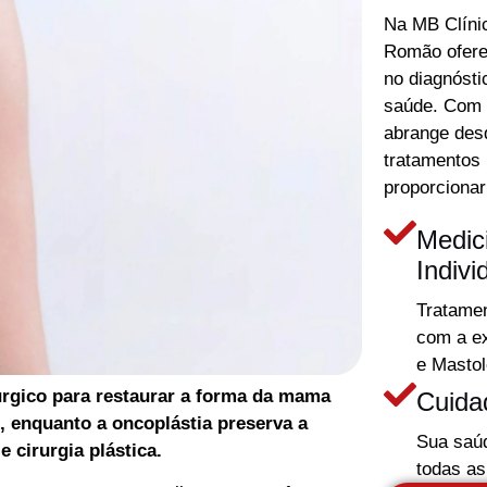
Na MB Clíni
Romão ofer
no diagnósti
saúde. Com u
abrange desd
tratamentos
proporcionar
Medic
Indivi
Tratamen
com a ex
e Mastol
rgico para restaurar a forma da mama
Cuida
s, enquanto a oncoplástia preserva a
Sua saú
 cirurgia plástica.
todas as