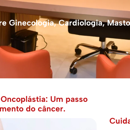
e Ginecologia, Cardiologia, Masto
 Oncoplástia: Um passo
amento do câncer.
Cuid