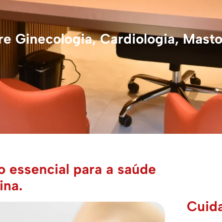
e Ginecologia, Cardiologia, Masto
 essencial para a saúde
ina.
Cuid