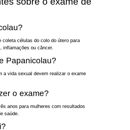
ntes sobre o exame de
colau?
coleta células do colo do útero para
, inflamações ou câncer.
e Papanicolau?
am a vida sexual devem realizar o exame
azer o exame?
três anos para mulheres com resultados
de saúde.
i?