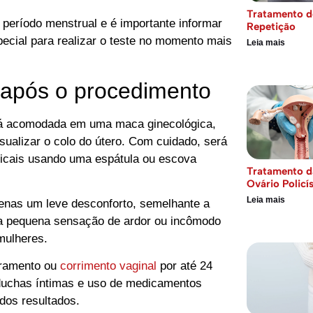
Tratamento d
 período menstrual e é importante informar
Repetição
ecial para realizar o teste no momento mais
Leia mais
 após o procedimento
rá acomodada em uma maca ginecológica,
isualizar o colo do útero. Com cuidado, será
icais usando uma espátula ou escova
Tratamento d
Ovário Policí
Leia mais
enas um leve desconforto, semelhante a
a pequena sensação de ardor ou incômodo
mulheres.
gramento ou
corrimento vaginal
por até 24
duchas íntimas e uso de medicamentos
 dos resultados.