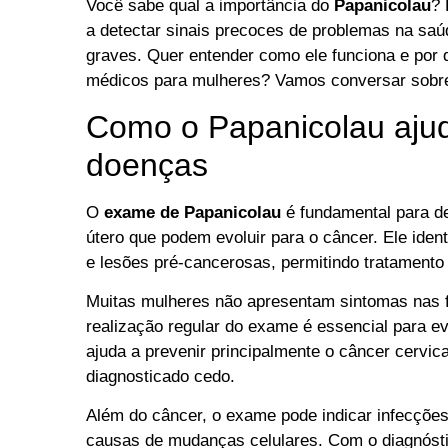
Você sabe qual a importância do
Papanicolau
? 
a detectar sinais precoces de problemas na saú
graves. Quer entender como ele funciona e por q
médicos para mulheres? Vamos conversar sobre
Como o Papanicolau aju
doenças
O
exame de Papanicolau
é fundamental para de
útero que podem evoluir para o câncer. Ele iden
e lesões pré-cancerosas, permitindo tratamento 
Muitas mulheres não apresentam sintomas nas fa
realização regular do exame é essencial para e
ajuda a prevenir principalmente o câncer cervic
diagnosticado cedo.
Além do câncer, o exame pode indicar infecçõe
causas de mudanças celulares. Com o diagnósti