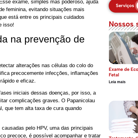
Esse exame, simples mas poderoso, ajuda
Serviços
de feminina, evitando situações mais
ue está entre os principais cuidados
Nossos 
 isso!
da na prevenção de
tectar alterações nas células do colo do
Exame de Eco
tifica precocemente infecções, inflamações
Fetal
rápido e eficaz.
Leia mais
ses iniciais dessas doenças, por isso, a
vitar complicações graves. O Papanicolau
al, que tem alta taxa de cura quando
s causadas pelo HPV, uma das principais
co precoce, é possível acompanhar e tratar