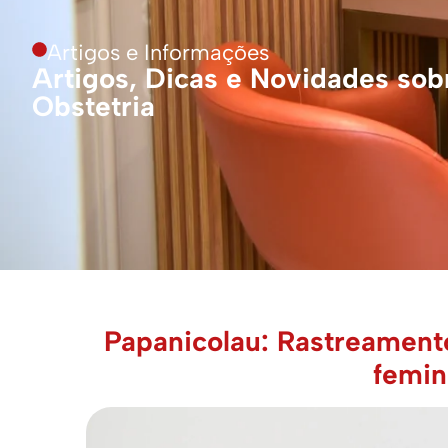
Artigos e Informações
Artigos, Dicas e Novidades sobr
Obstetria
Papanicolau: Rastreamento
femin