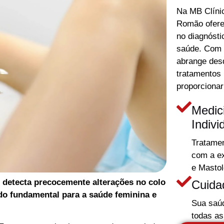
Na MB Clíni
Romão ofer
no diagnósti
saúde. Com u
abrange desd
tratamentos
proporcionar
Medic
Indivi
Tratamen
com a ex
e Mastol
 detecta precocemente alterações no colo
Cuida
ndo fundamental para a saúde feminina e
Sua saú
todas as