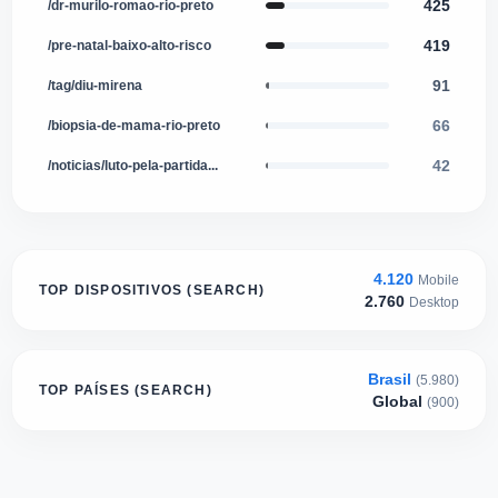
425
/dr-murilo-romao-rio-preto
419
/pre-natal-baixo-alto-risco
91
/tag/diu-mirena
66
/biopsia-de-mama-rio-preto
42
/noticias/luto-pela-partida...
4.120
Mobile
TOP DISPOSITIVOS (SEARCH)
2.760
Desktop
Brasil
(5.980)
TOP PAÍSES (SEARCH)
Global
(900)